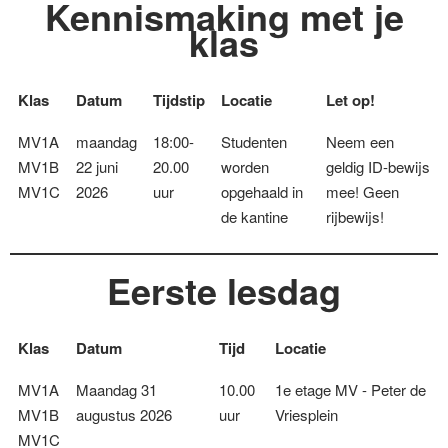
Kennismaking met je
klas
Klas
Datum
Tijdstip
Locatie
Let op!
MV1A
maandag
18:00-
Studenten
Neem een
MV1B
22 juni
20.00
worden
geldig ID-bewijs
MV1C
2026
uur
opgehaald in
mee! Geen
de kantine
rijbewijs!
Eerste lesdag
Klas
Datum
Tijd
Locatie
MV1A
Maandag 31
10.00
1e etage MV - Peter de
MV1B
augustus 2026
uur
Vriesplein
MV1C