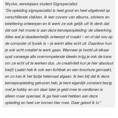
Wycke, eerstejaars student Signspecialist:
“De opleiding signspecialist is heel groot en heel uitgebreid op
verschillende vlakken. Ik leer covers van albums, stickers en
belettering ontwerpen en ik werk ze ook gelijk uit! Ik denk dat
dat ook het mooie is aan deze beroepsopleiding: de uitwerking.
Alles wat je daadwerkelijk ontwerpt of maakt – en of dat nou op
de computer of fysiek is – je werkt alles echt uit. Daardoor kun
je ook echt creatief te werk gaan. Wanneer je hoofd uit elkaar
spat vanwege alle overrompelende ideeën krijg je ook de kans
om ze echt uit te werken dus. Je creativiteit kun je hier absoluut
kwijt! Laatst heb ik ook een lichtbak en een brochure gemaakt,
en zo kan ik het lijstje helemaal afgaan. Ik ben blij dat ik deze
beroepsopleiding gekozen heb, je bent eigenlijk constant bezig
met je hobby en om daar later je geld mee te verdienen is
alleen maar speciaal. Ik ga heel veel hebben aan deze
opleiding en heel ver komen hier mee. Daar geloof ik in.”