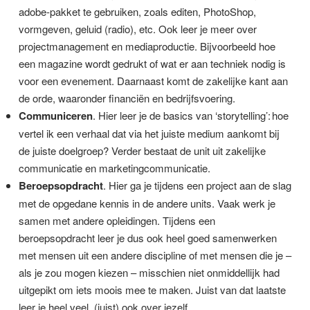
adobe-pakket te gebruiken, zoals editen, PhotoShop,
vormgeven, geluid (radio), etc. Ook leer je meer over
projectmanagement en mediaproductie. Bijvoorbeeld hoe
een magazine wordt gedrukt of wat er aan techniek nodig is
voor een evenement. Daarnaast komt de zakelijke kant aan
de orde, waaronder financiën en bedrijfsvoering.
Communiceren
. Hier leer je de basics van ‘storytelling’: hoe
vertel ik een verhaal dat via het juiste medium aankomt bij
de juiste doelgroep? Verder bestaat de unit uit zakelijke
communicatie en marketingcommunicatie.
Beroepsopdracht
. Hier ga je tijdens een project aan de slag
met de opgedane kennis in de andere units. Vaak werk je
samen met andere opleidingen. Tijdens een
beroepsopdracht leer je dus ook heel goed samenwerken
met mensen uit een andere discipline of met mensen die je –
als je zou mogen kiezen – misschien niet onmiddellijk had
uitgepikt om iets moois mee te maken. Juist van dat laatste
leer je heel veel, (juist) ook over jezelf.