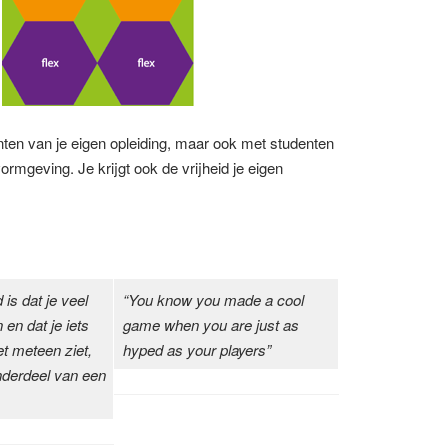
enten van je eigen opleiding, maar ook met studenten
rmgeving. Je krijgt ook de vrijheid je eigen
 is dat je veel
“You know you made a cool
en dat je iets
game when you are just as
et meteen ziet,
hyped as your players”
nderdeel van een