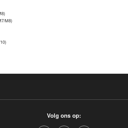
M8)
 M7/M8)
/10)
Volg ons op: