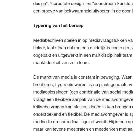
design”, “corporate design” en “doorstroom kunstond
een proeve van bekwaamheid uitvoeren in de door j
Typering van het beroep
Mediabedrijven spelen in op mediavraagstukken vanu
helder, laat staan dat meteen duidelijk is hoe e.e.a
opgepakt en uitgewerkt in een multidisciplinair t
maakt deel uit van zo’n team.
De markt van media is constant in beweging. Waar 
brochures, flyers etc waren, is nu plaatsgemaakt vo
mediaoplossingen (een combinatie van social media,
vraagt een flexibele aanpak van de mediavormgever
kritische vragen kan stellen, ideeën in kan brengen e
onderzoekend en flexibel. De mediavormgever is sp
media die crossmediaal ingezet wordt. Hij is een sp
maar kan tevens meepraten en meedenken met aan