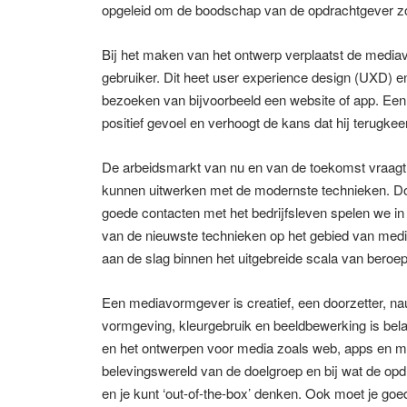
opgeleid om de boodschap van de opdrachtgever zo
Bij het maken van het ontwerp verplaatst de media
gebruiker. Dit heet user experience design (UXD) en
bezoeken van bijvoorbeeld een website of app. Een
positief gevoel en verhoogt de kans dat hij terugkeer
De arbeidsmarkt van nu en van de toekomst vraagt
kunnen uitwerken met de modernste technieken. Doo
goede contacten met het bedrijfsleven spelen we in
van de nieuwste technieken op het gebied van mediap
aan de slag binnen het uitgebreide scala van beroe
Een mediavormgever is creatief, een doorzetter, n
vormgeving, kleurgebruik en beeldbewerking is bela
en het ontwerpen voor media zoals web, apps en mobi
belevingswereld van de doelgroep en bij wat de op
en je kunt ‘out-of-the-box’ denken. Ook moet je 