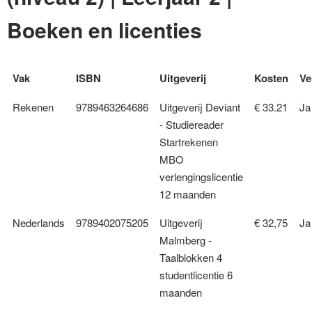
Boeken en licenties
Vak
ISBN
Uitgeverij
Kosten
Ve
Rekenen
9789463264686
Uitgeverij Deviant
€ 33.21
Ja
- Studiereader
Startrekenen
MBO
verlengingslicentie
12 maanden
Nederlands
9789402075205
Uitgeverij
€ 32,75
Ja
Malmberg -
Taalblokken 4
studentlicentie 6
maanden