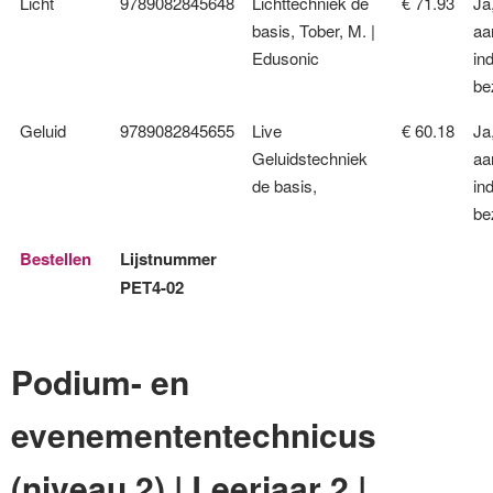
Licht
9789082845648
Lichttechniek de
€ 71.93
Ja
basis, Tober, M. |
aa
Edusonic
ind
be
Geluid
9789082845655
Live
€ 60.18
Ja
Geluidstechniek
aa
de basis,
ind
be
Bestellen
Lijstnummer
PET4-02
Podium- en
evenemententechnicus
(niveau 2) | Leerjaar 2 |