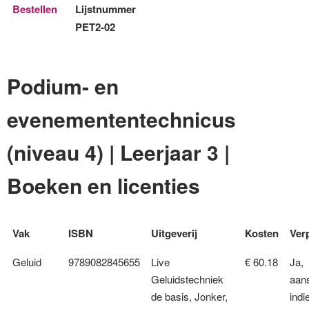
Bestellen
Lijstnummer
PET2-02
Podium- en
evenemententechnicus
(niveau 4) | Leerjaar 3 |
Boeken en licenties
Vak
ISBN
Uitgeverij
Kosten
Verp
Geluid
9789082845655
Live
€ 60.18
Ja,
Geluidstechniek
aan
de basis, Jonker,
indi