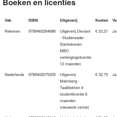
Boeken en licenties
Vak
ISBN
Uitgeverij
Kosten
Ve
Rekenen
9789463264686
Uitgeverij Deviant
€ 33,21
Ja
- Studiereader
Startrekenen
MBO
verlengingslicentie
12 maanden
Nederlands
9789402075205
Uitgeverij
€ 32.75
Ja
Malmberg -
Taalblokken 4
studentlicentie 6
maanden
(nieuwste versie)