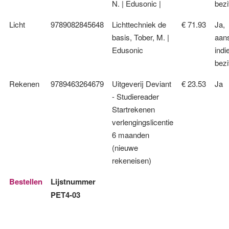
N. | Edusonic |
bezi
Licht
9789082845648
Lichttechniek de
€ 71.93
Ja,
basis, Tober, M. |
aan
Edusonic
indi
bezi
Rekenen
9789463264679
Uitgeverij Deviant
€ 23.53
Ja
- Studiereader
Startrekenen
verlengingslicentie
6 maanden
(nieuwe
rekeneisen)
Bestellen
Lijstnummer
PET4-03