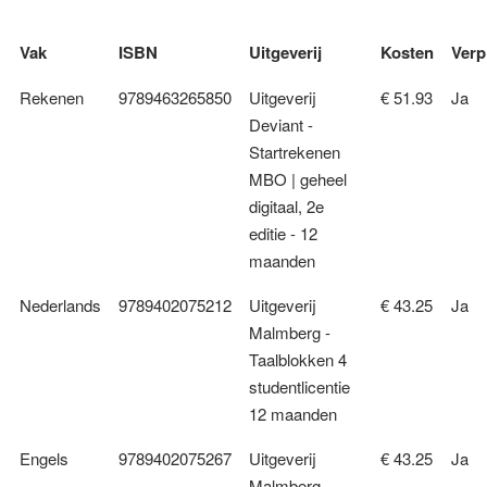
Vak
ISBN
Uitgeverij
Kosten
Verp
Rekenen
9789463265850
Uitgeverij
€ 51.93
Ja
Deviant -
Startrekenen
MBO | geheel
digitaal, 2e
editie - 12
maanden
Nederlands
9789402075212
Uitgeverij
€ 43.25
Ja
Malmberg -
Taalblokken 4
studentlicentie
12 maanden
Engels
9789402075267
Uitgeverij
€ 43.25
Ja
Malmberg -