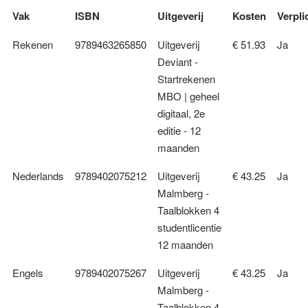
Vak
ISBN
Uitgeverij
Kosten
Verpli
Rekenen
9789463265850
Uitgeverij
€ 51.93
Ja
Deviant -
Startrekenen
MBO | geheel
digitaal, 2e
editie - 12
maanden
Nederlands
9789402075212
Uitgeverij
€ 43.25
Ja
Malmberg -
Taalblokken 4
studentlicentie
12 maanden
Engels
9789402075267
Uitgeverij
€ 43.25
Ja
Malmberg -
Taalblokken 4